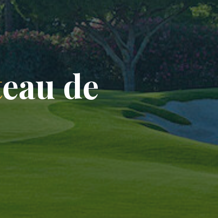
t
e
a
u
d
e