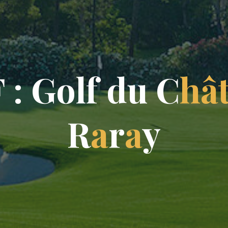
F
:
G
o
l
f
d
u
C
h
â
R
a
r
a
y