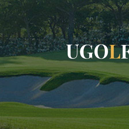
U
G
O
L