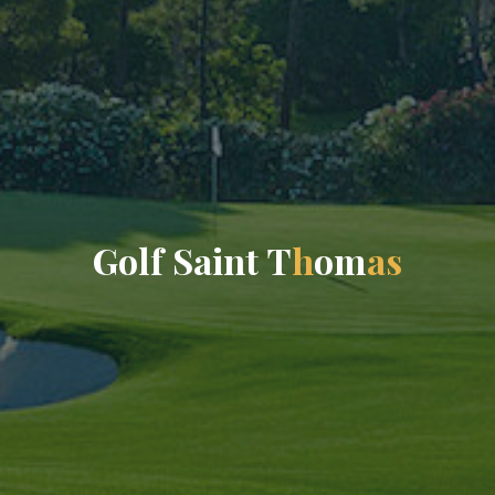
G
o
l
f
S
a
i
n
t
T
h
o
m
a
s