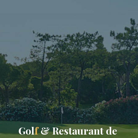
G
o
l
f
&
R
e
s
t
a
u
r
a
n
t
d
e