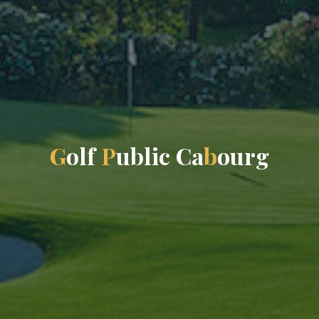
G
o
l
f
P
u
b
l
i
c
C
a
b
o
u
r
g