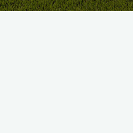
Dans ce contexte particulier de Covid-19, des mesures
découlant des directives gouvernementales seront appliquées
sur notre parcours. 18 trous pour 18 panoramas d’exceptions
au cœur des montagnes et face au Mont-Blanc, bienvenue au
Golf des Gets ! Découvrez notre parcours Golfy, le calendrier de
nos compétitions et réservez en ligne.
Parcours
Sur un parcours en lisière de forêt, le Golf 18 trous des Gets
suit les reliefs : au gré des mouvements de terrain, chaque trou
a été baptisé du nom d’un sommet environnant !