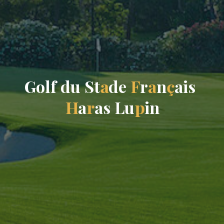
G
o
l
f
d
u
S
t
a
d
e
F
r
a
n
ç
a
i
s
H
a
r
a
s
L
u
p
i
n