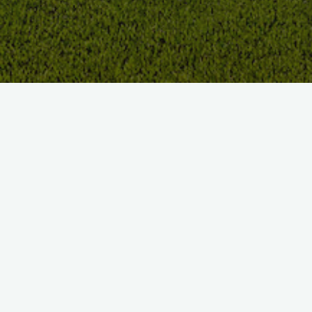
Golf du Rhin
Créé il y a 50 ans, le Golf du Rhin dispose de l’un des
plus
beaux parcours de la région
des trois frontières
entre la
France, l’Allemagne et la Suisse
.
Le parcours est situé en plein cœur d’une
magnifique réserve
naturelle
sur l’île entre le Rhin et le Grand Canal d’Alsace.
Le 18 trous de Chalampé
Le parcours principal du golf du Rhin est un
par 72 de 6278