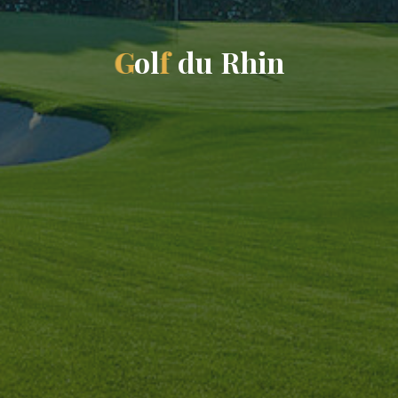
G
o
l
f
d
u
R
h
i
n