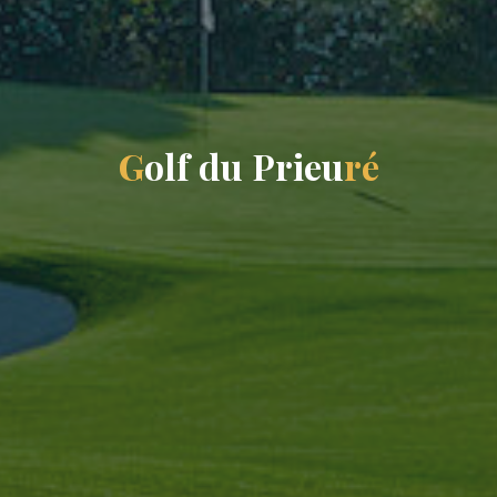
G
o
l
f
d
u
P
r
i
e
u
r
é