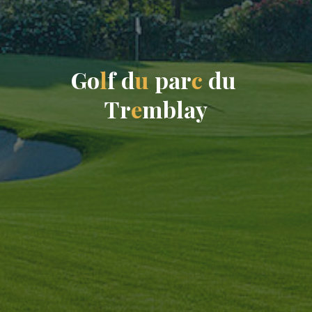
G
o
l
f
d
u
p
a
r
c
d
u
T
r
e
m
b
l
a
y