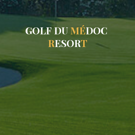
G
O
L
F
D
U
M
É
D
O
C
R
E
S
O
R
T