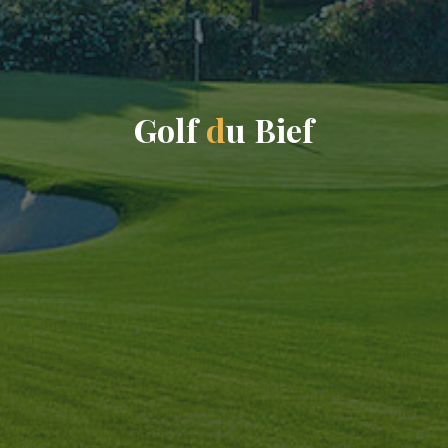
G
o
l
f
d
u
B
i
e
f