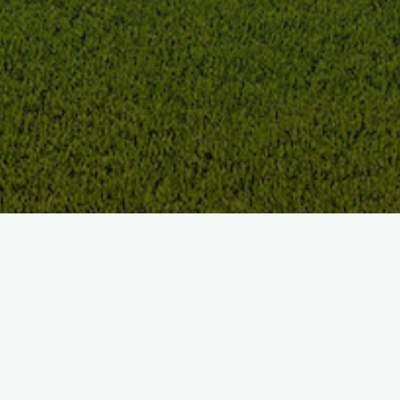
Le Golfdu Bief
Le Golf du Bief est ouvert depuis près de 10 ans maintenant.
Nous sommes un club privé, cependant nous accueillons les
joueurs au
green fee
.
Le parcours, un par 70, est homologué par la FFG sous le
numéro 2793.