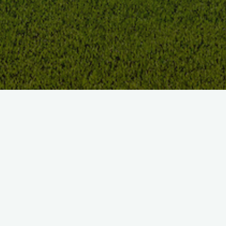
18 trous entre ciel et mer
Le golf d’Étretat est un parcours de 18 trous – PAR 72 – long
de 6 014 m. Ce terrain de golf bénéficie d’un site exceptionnel,
surplombant la mer et la baie d’Étretat.
Le magazine Golf Européen le classe chaque année parmi les
meilleurs Golfs Français. Son site en fait un des 3 plus
remarquables golfs marins de France.
Si vous venez jouer au golf en Normandie, vous découvrirez