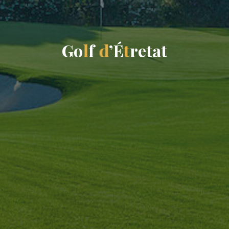
G
o
l
f
d
’
É
t
r
e
t
a
t