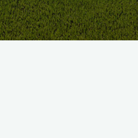
Vivez l’expérience
GOLF DE SEIGNOSSE
Situé entre Océan Atlantique et Forêt des Landes en Nouvelle
Aquitaine, à deux pas d’Hossegor et à seulement 20
kilomètres de Moliets et 35 minutes de Biarritz sur la Côte
Basque, ce magnifique parcours de golf 18 trous à Seignosse
a été designé pas le célèbre architecte américain Robert Von
Hagge.