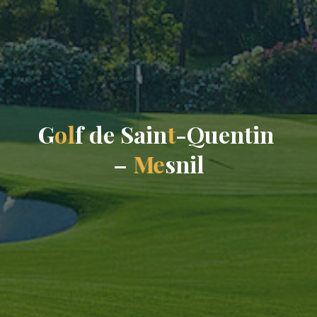
G
o
l
f
d
e
S
a
i
n
t
-
Q
u
e
n
t
i
n
–
M
e
s
n
i
l