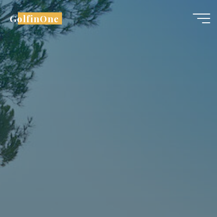
Aller
GolfinOne
au
contenu