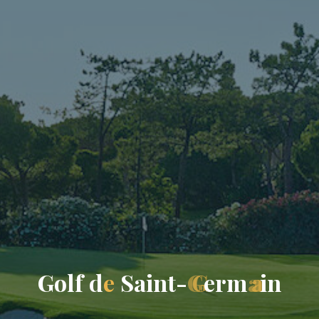
G
o
l
f
d
e
S
a
i
n
t
-
G
G
e
r
m
a
a
i
n