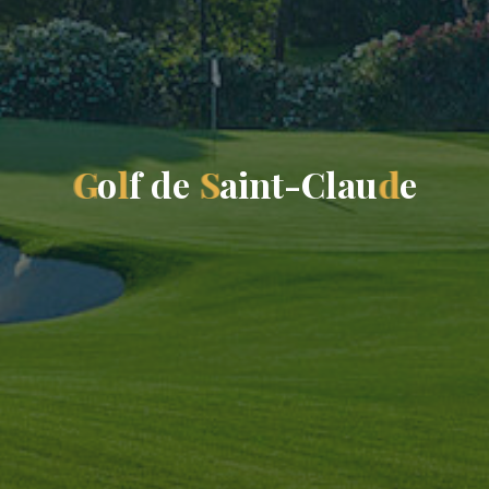
G
o
l
f
d
e
S
a
i
n
t
-
C
l
a
u
d
e