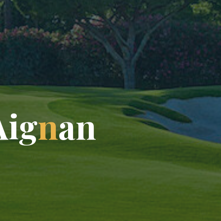
A
i
g
n
a
n