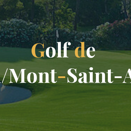
G
o
l
f
d
e
n
/
M
o
n
t
-
S
a
i
n
t
-