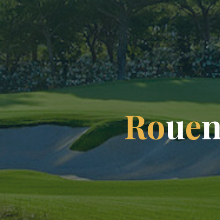
R
o
u
e