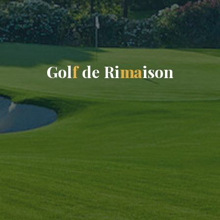
G
o
l
f
d
e
R
i
m
a
i
s
o
n