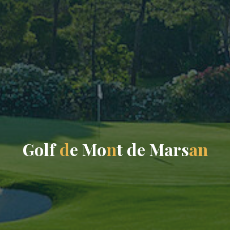
G
o
l
f
d
e
M
o
n
t
d
e
M
a
r
s
a
n