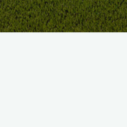
Loisirs et sport se conjuguent le long du ruisseau “
Le Roumat
“,
au milieu de la forêt landaise où vous passerez un merveilleux
moment dans un lieu chargé d’histoire, apparemment isolé du
reste du monde, et pourtant proche des principaux centres de
la région aquitaine et de l’Espagne. A portée de drive de plus
de 60 golfs, au cœur d’une région gastronomique réputée, à
proximité des vignobles bordelais, des plages landaises et
basques, des sommets pyrénéens et de l’Espagne, le golf de
Mont de Marsan est l’incontestable centre landais d’intérêts
sportif, touristique et gastronomique.
Dans le calme de la forêt landaise aux portes de Mont de