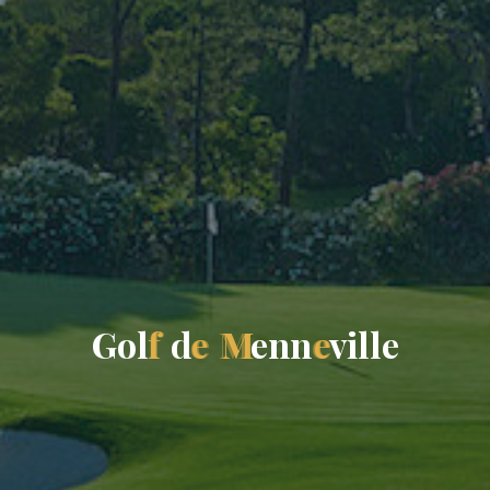
G
o
l
f
d
e
M
e
n
n
e
v
i
l
l
e