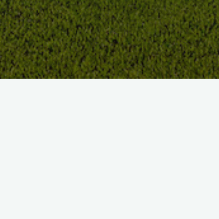
Les compétitions du Golf
De nombreuses compétitions, manifestations et évènements
sont organisés toute l’année,
tant par l’ASGM (association sportive) que par son président
Alain Zampoleri, pour le plus grand plaisir des golfeurs.
Les spectateurs sont toujours les bienvenus, ambiance “bon
enfant” et “fairplay” garantis !
Le Golf