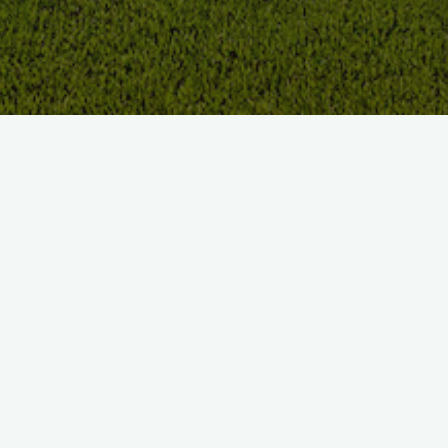
Depuis 2014
Le Golfeur masqué de Golf Magazine l’a bien compris en
janvier 2016. Pour lui
« ce parcours agréable… peut
impressionner, mais il reste franc et les greens sont d’une
lecture simple. »
En résumé notre golf est fait pour tous et c’est bien là
l’essentiel.
Vous pouvez partir des back tees et devoir serrer votre jeu
parce que même sans bunker, atterrir sur le fairway est un vrai
challenge.