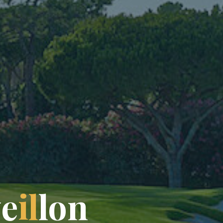
v
e
i
l
l
o
n