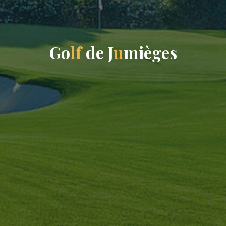
G
o
l
f
d
e
J
u
m
i
è
g
e
s