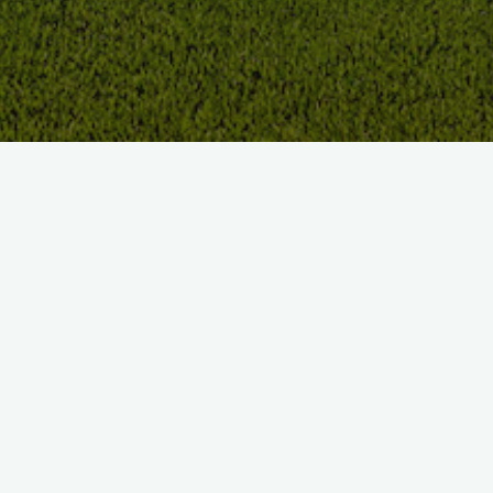
Le Golf de Cholet
Découvrez son parcours qui vous offre une agréable variété
de défis dans un cadre naturel d’exception de 56 hectares,
ponctué de paysages variés, d’un magnifique plan d’eau et
doté d’un large domaine boisé entourant le château du Chêne
Landry.
Bienvenue !
Nous vous offrons un moment privilégié de détente sportive, à