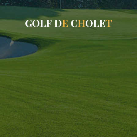
G
O
L
F
D
E
C
H
O
L
E
T