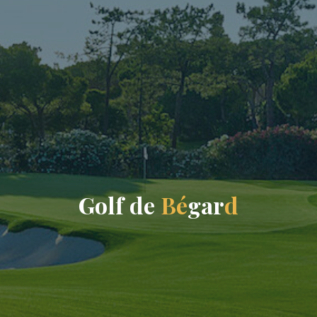
G
o
l
f
d
e
B
é
g
a
r
d