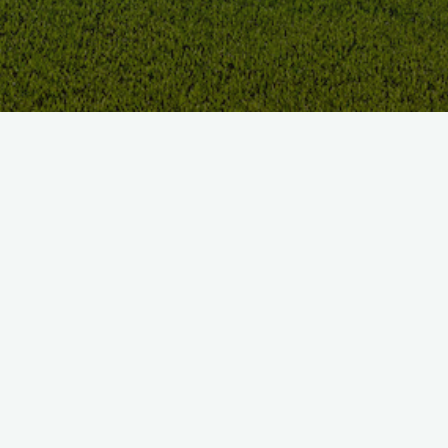
​BIENVENUE AU
GOLF DE BÉGARD !
Un écrin de verdure en Bretagne, des bâtiments en pierre, un
site boisé, voilà le cadre qui vous accompagnera tout au long
de votre parcours.
​Les golfeurs vont mettre à l’épreuve la technicité de leur jeu
avec la difficulté des dévers, la longueur de certains par 4, les
bunkers régionaux comme celui du fer à cheval de trait, de la
Coquille Saint-Jacques ou de la belle hermine.