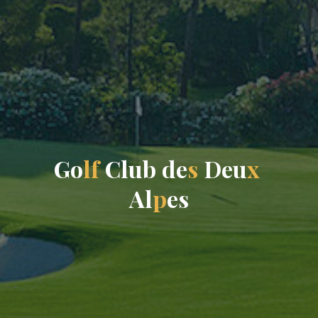
G
o
l
f
C
l
u
b
d
e
s
D
e
u
x
A
l
p
e
s