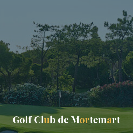
G
o
l
f
C
l
u
b
d
e
M
o
r
t
e
m
a
r
t