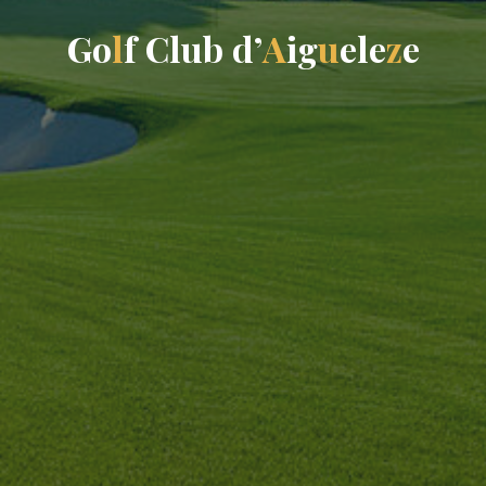
G
o
l
f
C
l
u
b
d
’
A
i
g
u
e
l
e
z
e