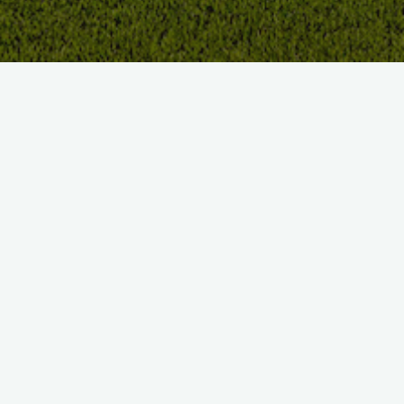
BIENVENUE AU GOLF
D’AIGUELÈZE
Nous vous accueillerons chaleureusement sur notre parcours
de 9 trous, arboré, excellent pour l’entraînement et le
perfectionnement. Vous y retrouverez toutes les situations de
jeu, larges fairways, difficultés d’eau, bunkers… Pour un
séminaire, seul ou en couple, en famille ou entre amis, quel que
soit votre niveau, vous retrouverez au Golf d’Aiguelèze le
plaisir de la petite balle blanche dans un environnement calme
et agréable.