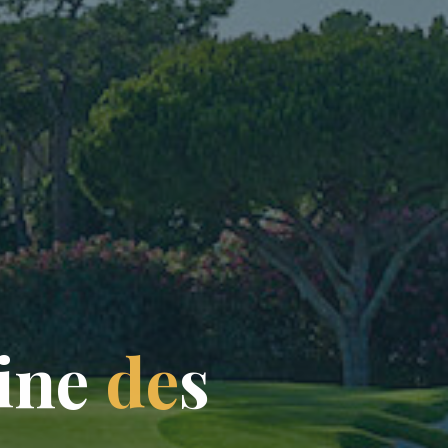
i
n
e
d
e
s