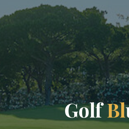
G
o
l
f
B
l