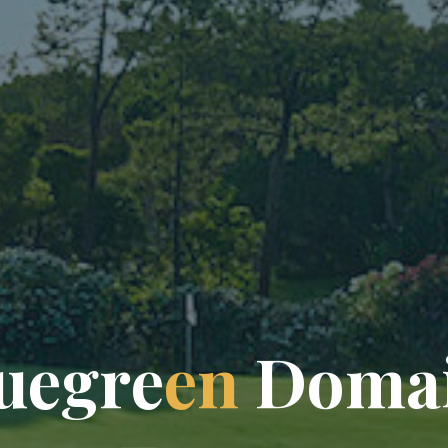
u
e
g
r
e
e
n
D
o
m
a