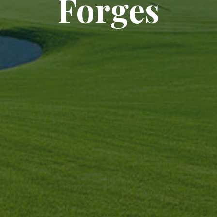
F
o
r
g
e
s