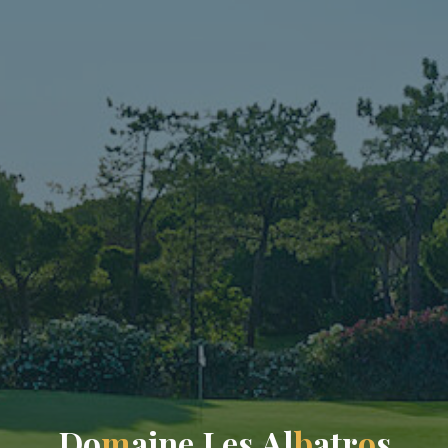
D
o
m
a
i
n
e
L
e
s
A
l
b
a
t
r
o
s