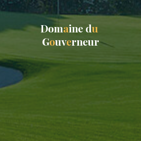
D
o
m
a
i
n
e
d
u
G
o
u
v
e
r
n
e
u
r