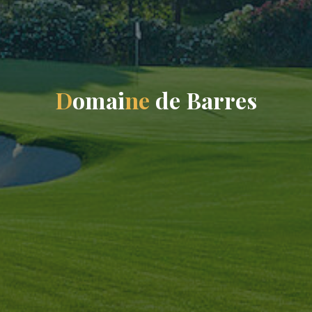
D
o
m
a
i
n
e
d
e
B
a
r
r
e
s